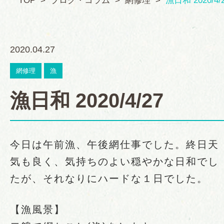
TOP
ブログ・コラム
網修理
漁日和 2020/4/
2020.04.27
網修理
漁
漁日和 2020/4/27
今日は午前漁、午後網仕事でした。終日天
気も良く、気持ちのよい穏やかな日和でし
たが、それなりにハードな１日でした。
【漁風景】