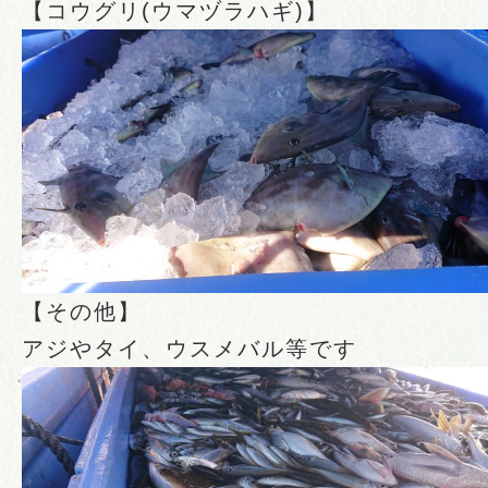
【コウグリ(ウマヅラハギ)】
【その他】
アジやタイ、ウスメバル等です