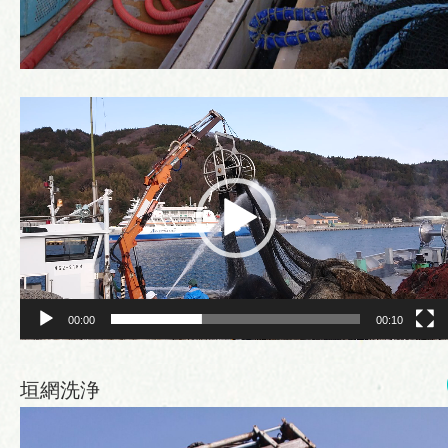
動
画
プ
レ
ー
ヤ
ー
00:00
00:10
垣網洗浄